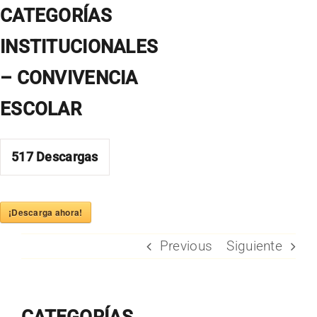
Skip
CATEGORÍAS
to
INSTITUCIONALES
content
– CONVIVENCIA
ESCOLAR
517
Descargas
¡Descarga ahora!
Previous
Siguiente