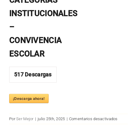
CATEGORÍAS
INSTITUCIONALES
–
CONVIVENCIA
ESCOLAR
517
Descargas
¡Descarga ahora!
en
Por
Ser Mejor
|
julio 25th, 2025
|
Comentarios desactivados
CATEGORÍ
INSTITUC