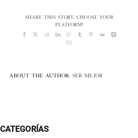
–
CONVIVEN
ESCOLAR
Share This Story, Choose Your
Platform!
Facebook
X
Reddit
LinkedIn
WhatsApp
Tumblr
Pinterest
Vk
Xing
Email
About the Author:
Ser Mejor
CATEGORÍAS