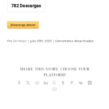
782
Descargas
¡Descarga ahora!
en
Por
Ser Mejor
|
julio 25th, 2025
|
Comentarios desactivados
Ciencias
Sociales
Share This Story, Choose Your
Platform!
Facebook
X
Reddit
LinkedIn
WhatsApp
Tumblr
Pinterest
Vk
Xing
Email