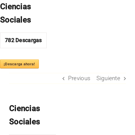
Skip
Ciencias
to
Sociales
content
782
Descargas
¡Descarga ahora!
Previous
Siguiente
Ciencias
Sociales