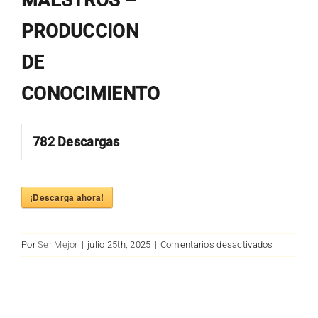
MAESTROS –
PRODUCCION
DE
CONOCIMIENTO
782
Descargas
¡Descarga ahora!
en
Por
Ser Mejor
|
julio 25th, 2025
|
Comentarios desactivados
MAESTRO
–
PRODUCC
DE