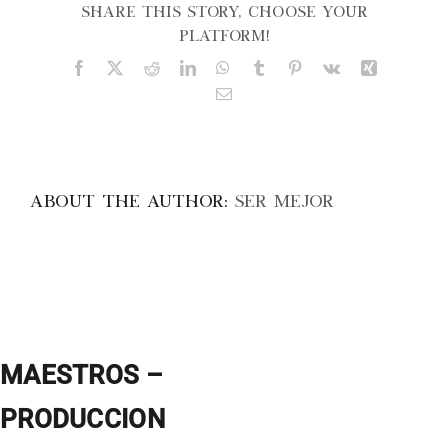
CONOCIMI
Share This Story, Choose Your
Platform!
Facebook
X
Reddit
LinkedIn
WhatsApp
Tumblr
Pinterest
Vk
Xing
Email
About the Author:
Ser Mejor
MAESTROS –
PRODUCCION