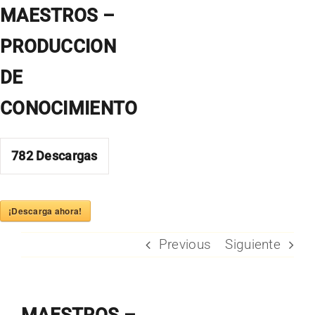
Skip
MAESTROS –
to
PRODUCCION
content
DE
CONOCIMIENTO
782
Descargas
¡Descarga ahora!
Previous
Siguiente