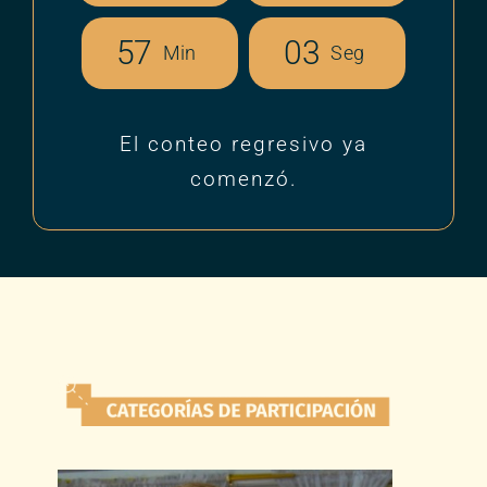
5
7
0
2
Min
Seg
El conteo regresivo ya
comenzó.