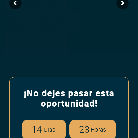
Mova
Noticias
Contáctanos
¡No dejes pasar esta
oportunidad!
1
4
2
3
Días
Horas