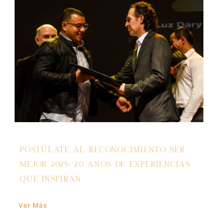
Mova
Noticias
Contáctanos
Postúlate al Reconocimiento Ser
Mejor 2025: 20 años de experiencias
que inspiran
Ver Más