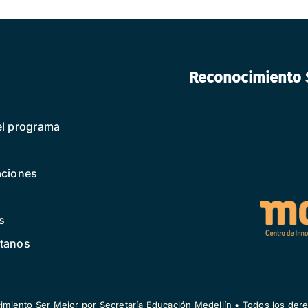
Reconocimiento S
el programa
aciones
s
tanos
miento Ser Mejor por Secretaría Educación Medellín • Todos los der