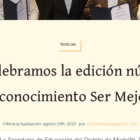
Noticias
elebramos la edición n
conocimiento Ser Mej
Última actualización: agosto 25th, 2025
por
carloshenaom@yahoo.com
La Secretaria de Educación del Distrito de Medellín,