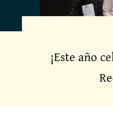
¡Este año c
Re