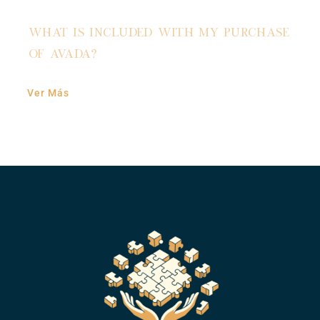
Mova
What is included with my purchase
of Avada?
Noticias
Ver Más
Contáctanos