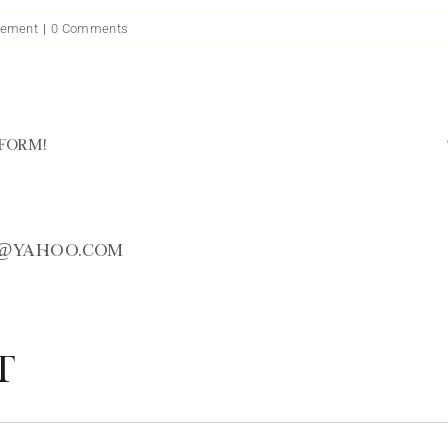
ement
|
0 Comments
form!
@yahoo.com
t