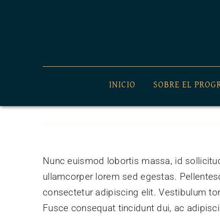
Skip
to
content
INICIO
SOBRE EL PRO
Nunc euismod lobortis massa, id sollicitudi
ullamcorper lorem sed egestas. Pellentesq
consectetur adipiscing elit. Vestibulum tor
Fusce consequat tincidunt dui, ac adipiscin