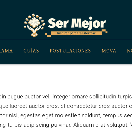
GRAMA
GUÍAS
POSTULACIONES
MOVA
N
n augue auctor vel. Integer ornare sollicitudin turpi
ue laoreet auctor eros, et consectetur eros auctor 
tor nisi, egestas eget molestie tincidunt, tempus sed
g turpis adipiscing pulvinar. Aliquam erat volutpat. 