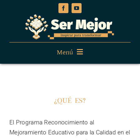
Skip
to
content
Menú
Inicio
Sobre el programa
¿Qué es?
Guías
El Programa Reconocimiento al
postulaciones
Mejoramiento Educativo para la Calidad en el